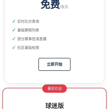
免费
/永久
实时比分查询
基础赛程列表
部分赛事低清直播
社区基础权限
立即开始
最受欢迎
球迷版