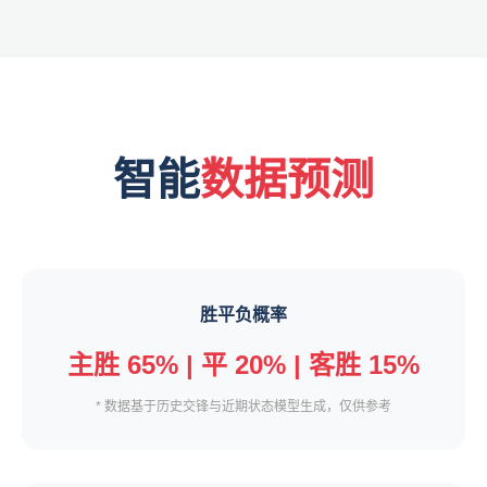
智能
数据预测
胜平负概率
主胜 65% | 平 20% | 客胜 15%
* 数据基于历史交锋与近期状态模型生成，仅供参考