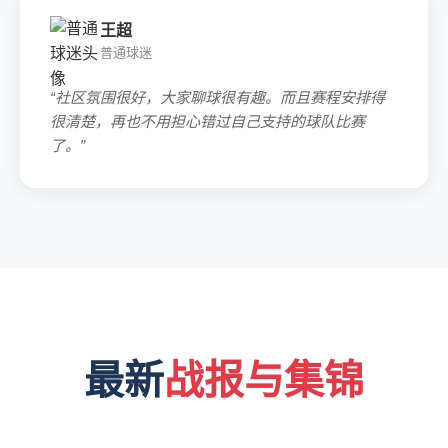
王超
普通球迷
“社区氛围很好，大家聊球很有趣。而且赛程安排得
很清楚，再也不用担心错过自己支持的球队比赛
了。”
最新
战报与集锦