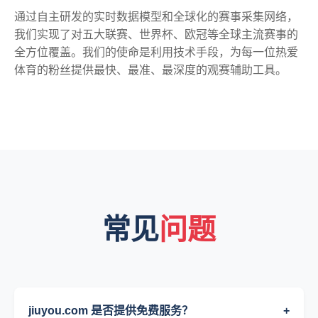
通过自主研发的实时数据模型和全球化的赛事采集网络，
我们实现了对五大联赛、世界杯、欧冠等全球主流赛事的
全方位覆盖。我们的使命是利用技术手段，为每一位热爱
体育的粉丝提供最快、最准、最深度的观赛辅助工具。
常见
问题
jiuyou.com 是否提供免费服务？
+