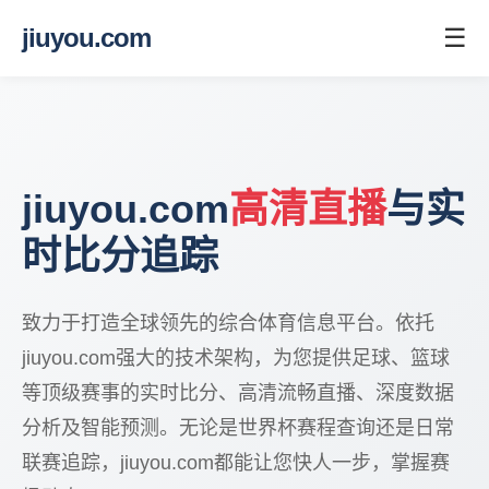
jiuyou.com
☰
jiuyou.com
高清直播
与实
时比分追踪
致力于打造全球领先的综合体育信息平台。依托
jiuyou.com强大的技术架构，为您提供足球、篮球
等顶级赛事的实时比分、高清流畅直播、深度数据
分析及智能预测。无论是世界杯赛程查询还是日常
联赛追踪，jiuyou.com都能让您快人一步，掌握赛