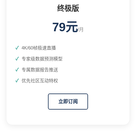
终极版
79元
/月
4K/60帧极速直播
专家级数据预测模型
专属数据报告推送
优先社区互动特权
立即订阅