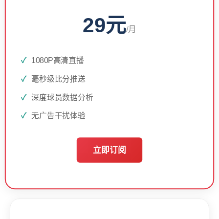
29元
/月
1080P高清直播
毫秒级比分推送
深度球员数据分析
无广告干扰体验
立即订阅