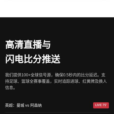
高清直播与
闪电比分
推送
我们提供100+全球信号源，确保0.5秒内的比分延迟。支
持足球、篮球全赛事覆盖，实时追踪进球、红黄牌及换人
信息。
英超：曼城 vs 阿森纳
LIVE 75'