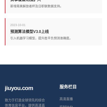
新增南美解放者杯及日职联数据支持。
2023-10-01
预测算法模型V3.0上线
引入机器学习模型，提升胜平负预测准确度。
服务栏目
jiuyou.com
高清直播
致力于打造全球领先的综合
体育信息平台，提供高清直
实时比分