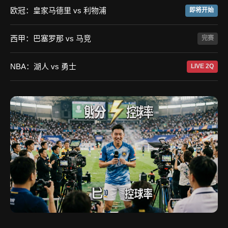
欧冠：皇家马德里 vs 利物浦
即将开始
西甲：巴塞罗那 vs 马竞
完赛
NBA：湖人 vs 勇士
LIVE 2Q