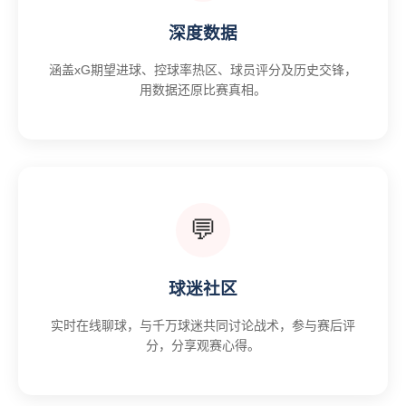
深度数据
涵盖xG期望进球、控球率热区、球员评分及历史交锋，
用数据还原比赛真相。
💬
球迷社区
实时在线聊球，与千万球迷共同讨论战术，参与赛后评
分，分享观赛心得。