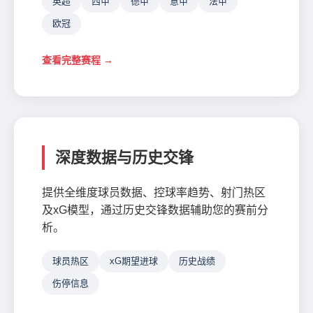
英超
西甲
德甲
意甲
法甲
欧冠
查看完整赛程 →
深度数据与历史交锋
提供全维度球员数据、控球率趋势、射门热区
及xG模型，通过历史交锋数据辅助您的赛前分
析。
球员热区
xG期望进球
历史战绩
伤停信息