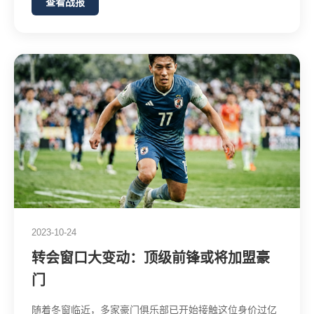
查看战报
2023-10-24
转会窗口大变动：顶级前锋或将加盟豪
门
随着冬窗临近，多家豪门俱乐部已开始接触这位身价过亿