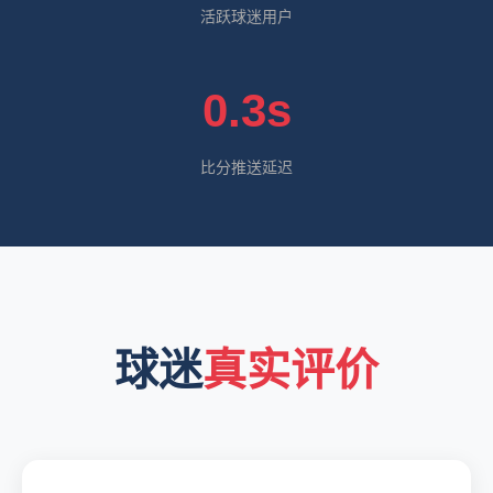
活跃球迷用户
0.3s
比分推送延迟
球迷
真实评价