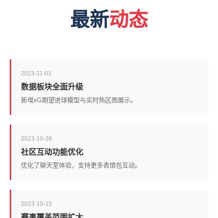
最新
动态
2023-11-01
数据板块全面升级
新增xG期望进球模型与实时热区图展示。
2023-10-28
社区互动功能优化
优化了聊天室体验，支持更多表情包互动。
2023-10-15
赛事覆盖范围扩大