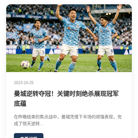
2023-10-25
曼城逆转夺冠！关键时刻绝杀展现冠军
底蕴
在昨晚结束的焦点战中，曼城凭借下半场的顽强表现，完
成了惊天逆转...