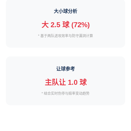
大小球分析
大 2.5 球 (72%)
* 基于两队进攻效率与防守漏洞计算
让球参考
主队让 1.0 球
* 结合实时伤停与赔率变动趋势