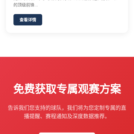
的顶级前锋...
查看详情
免费获取专属观赛方案
告诉我们您支持的球队，我们将为您定制专属的直
播提醒、赛程通知及深度数据推荐。