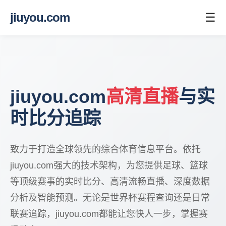
jiuyou.com
☰
jiuyou.com
高清直播
与实
时比分追踪
致力于打造全球领先的综合体育信息平台。依托
jiuyou.com强大的技术架构，为您提供足球、篮球
等顶级赛事的实时比分、高清流畅直播、深度数据
分析及智能预测。无论是世界杯赛程查询还是日常
联赛追踪，jiuyou.com都能让您快人一步，掌握赛