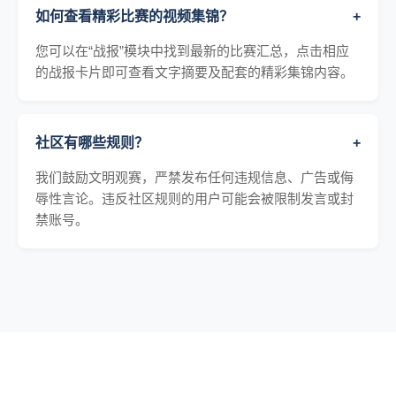
如何查看精彩比赛的视频集锦？
+
您可以在“战报”模块中找到最新的比赛汇总，点击相应
的战报卡片即可查看文字摘要及配套的精彩集锦内容。
社区有哪些规则？
+
我们鼓励文明观赛，严禁发布任何违规信息、广告或侮
辱性言论。违反社区规则的用户可能会被限制发言或封
禁账号。