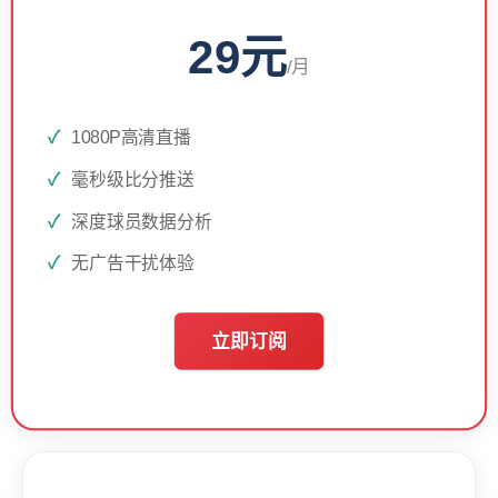
29元
/月
1080P高清直播
毫秒级比分推送
深度球员数据分析
无广告干扰体验
立即订阅