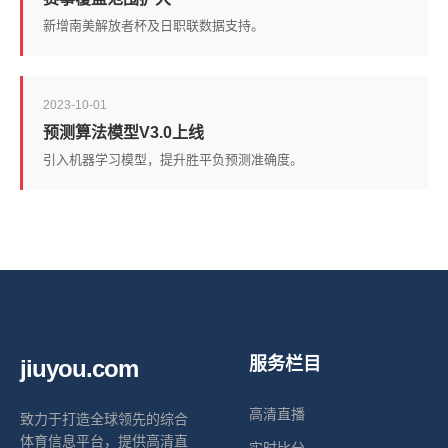
新增南美解放者杯及日职联数据支持。
2023-10-01
预测算法模型V3.0上线
引入机器学习模型，提升胜平负预测准确度。
服务栏目
jiuyou.com
高清直播
致力于打造全球领先的综合
体育信息平台，提供高清直
实时比分