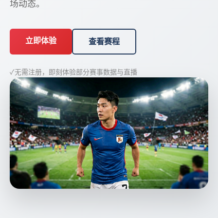
场动态。
立即体验
查看赛程
✓
无需注册，即刻体验部分赛事数据与直播