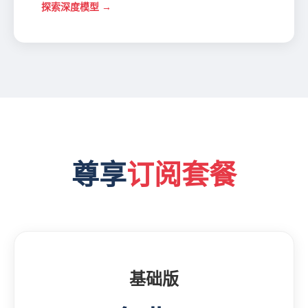
探索深度模型 →
尊享
订阅套餐
基础版