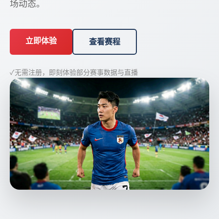
场动态。
立即体验
查看赛程
✓
无需注册，即刻体验部分赛事数据与直播