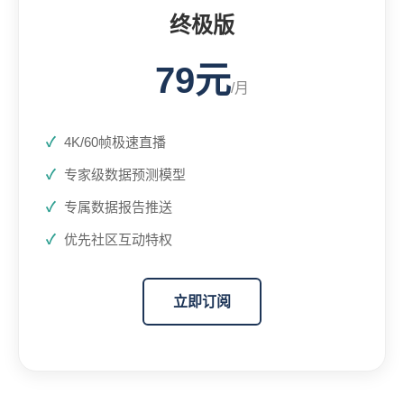
终极版
79元
/月
4K/60帧极速直播
专家级数据预测模型
专属数据报告推送
优先社区互动特权
立即订阅