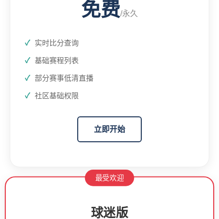
免费
/永久
实时比分查询
基础赛程列表
部分赛事低清直播
社区基础权限
立即开始
最受欢迎
球迷版