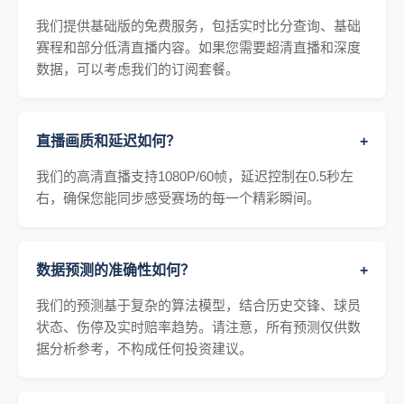
我们提供基础版的免费服务，包括实时比分查询、基础
赛程和部分低清直播内容。如果您需要超清直播和深度
数据，可以考虑我们的订阅套餐。
直播画质和延迟如何？
+
我们的高清直播支持1080P/60帧，延迟控制在0.5秒左
右，确保您能同步感受赛场的每一个精彩瞬间。
数据预测的准确性如何？
+
我们的预测基于复杂的算法模型，结合历史交锋、球员
状态、伤停及实时赔率趋势。请注意，所有预测仅供数
据分析参考，不构成任何投资建议。