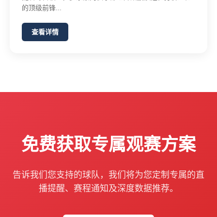
的顶级前锋...
查看详情
免费获取专属观赛方案
告诉我们您支持的球队，我们将为您定制专属的直
播提醒、赛程通知及深度数据推荐。