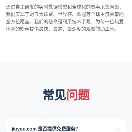
通过自主研发的实时数据模型和全球化的赛事采集网络，
我们实现了对五大联赛、世界杯、欧冠等全球主流赛事的
全方位覆盖。我们的使命是利用技术手段，为每一位热爱
体育的粉丝提供最快、最准、最深度的观赛辅助工具。
常见
问题
jiuyou.com 是否提供免费服务？
+