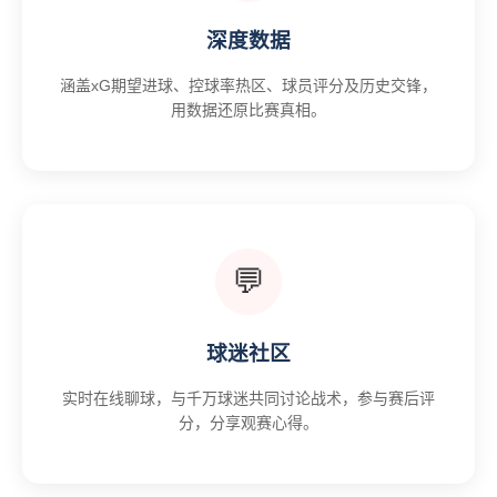
深度数据
涵盖xG期望进球、控球率热区、球员评分及历史交锋，
用数据还原比赛真相。
💬
球迷社区
实时在线聊球，与千万球迷共同讨论战术，参与赛后评
分，分享观赛心得。