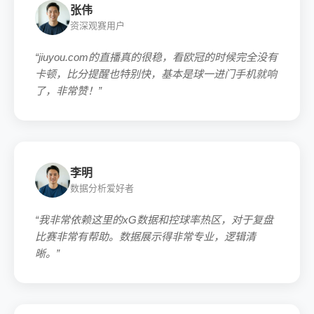
张伟
资深观赛用户
“jiuyou.com的直播真的很稳，看欧冠的时候完全没有
卡顿，比分提醒也特别快，基本是球一进门手机就响
了，非常赞！”
李明
数据分析爱好者
“我非常依赖这里的xG数据和控球率热区，对于复盘
比赛非常有帮助。数据展示得非常专业，逻辑清
晰。”