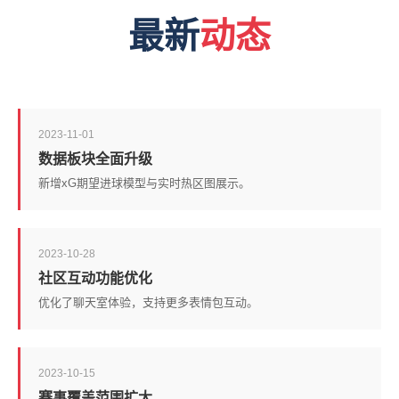
最新
动态
2023-11-01
数据板块全面升级
新增xG期望进球模型与实时热区图展示。
2023-10-28
社区互动功能优化
优化了聊天室体验，支持更多表情包互动。
2023-10-15
赛事覆盖范围扩大