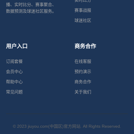
播、实时比分、赛事聚合、
赛事战报
数据预测及球迷社区服务。
球迷社区
用户入口
商务合作
订阅套餐
在线客服
会员中心
预约演示
帮助中心
商务合作
常见问题
关于我们
© 2023 jiuyou.com(中国区)官方网站. All Rights Reserved.